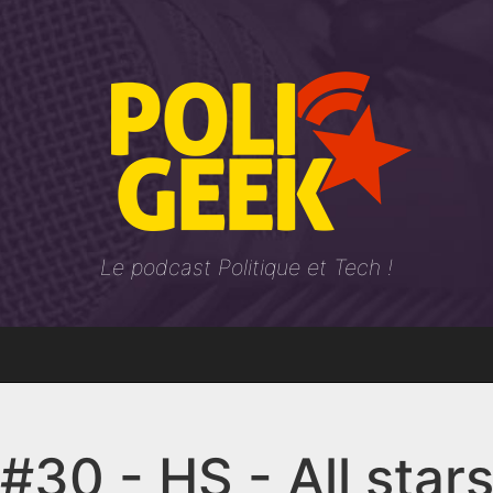
Le podcast Politique et Tech !
#30 - HS - All star